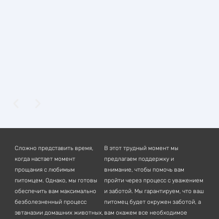
Сложно представить время,
В этот трудный момент мы
когда настает момент
предлагаем поддержку и
прощания с любимым
внимание, чтобы помочь вам
питомцем. Однако, мы готовы
пройти через процесс с уважением
обеспечить вам максимально
и заботой. Мы гарантируем, что ваш
безболезненный процесс
питомец будет окружен заботой, а
эвтаназии домашних животных,
вам окажем все необходимое