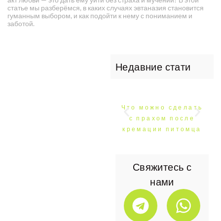
статье мы разберёмся, в каких случаях эвтаназия становится
гуманным выбором, и как подойти к нему с пониманием и
заботой.
Недавние стати
Что можно сделать
с прахом после
кремации питомца
Свяжитесь с
нами
T
W
e
h