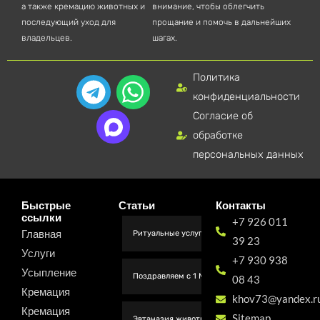
а также кремацию животных и
внимание, чтобы облегчить
последующий уход для
прощание и помочь в дальнейших
владельцев.
шагах.
Политика
T
W
конфиденциальности
e
h
Согласие об
l
a
обработке
e
t
персональных данных
g
s
r
a
Быстрые
Статьи
Контакты
ссылки
+7 926 011
a
p
Главная
Ритуальные услуги для животных в Москве
39 23
m
p
Услуги
+7 930 938
Усыпление
Поздравляем с 1 Мая от коллектива Вет Легенда
08 43
Кремация
khov73@yandex.r
Кремация
Sitemap
Эвтаназия животных на дому Москва цены