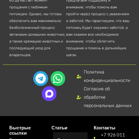
когда настает момент
предлагаем поддержку и
прощания с любимым
внимание, чтобы помочь вам
питомцем. Однако, мы готовы
пройти через процесс с уважением
обеспечить вам максимально
и заботой. Мы гарантируем, что ваш
безболезненный процесс
питомец будет окружен заботой, а
эвтаназии домашних животных,
вам окажем все необходимое
а также кремацию животных и
внимание, чтобы облегчить
последующий уход для
прощание и помочь в дальнейших
владельцев.
шагах.
Политика
T
W
конфиденциальности
e
h
Согласие об
l
a
обработке
e
t
персональных данных
g
s
r
a
Быстрые
Статьи
Контакты
ссылки
+7 926 011