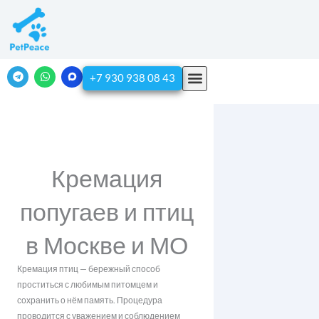
Перейти
к
содержимому
T
W
+7 930 938 08 43
e
h
l
a
e
t
g
s
r
a
a
p
m
p
Кремация
попугаев и птиц
в Москве и МО
Кремация птиц — бережный способ
проститься с любимым питомцем и
сохранить о нём память. Процедура
проводится с уважением и соблюдением