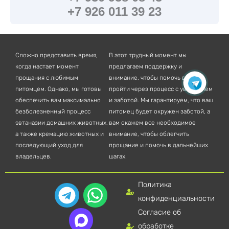
+7 926 011 39 23
Сложно представить время,
В этот трудный момент мы
когда настает момент
предлагаем поддержку и
прощания с любимым
внимание, чтобы помочь вам
питомцем. Однако, мы готовы
пройти через процесс с уважением
обеспечить вам максимально
и заботой. Мы гарантируем, что ваш
безболезненный процесс
питомец будет окружен заботой, а
эвтаназии домашних животных,
вам окажем все необходимое
а также кремацию животных и
внимание, чтобы облегчить
последующий уход для
прощание и помочь в дальнейших
владельцев.
шагах.
Политика
T
W
конфиденциальности
e
h
Согласие об
l
a
обработке