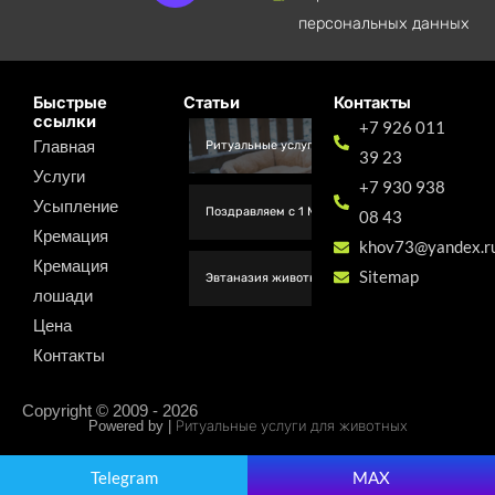
e
t
персональных данных
g
s
r
a
Быстрые
Статьи
Контакты
ссылки
+7 926 011
a
p
Главная
Ритуальные услуги для животных в Москве
39 23
m
p
Услуги
+7 930 938
Усыпление
Поздравляем с 1 Мая от коллектива Вет Легенда
08 43
Кремация
khov73@yandex.r
Кремация
Sitemap
Эвтаназия животных на дому Москва цены
лошади
Цена
Контакты
Copyright © 2009 - 2026
Powered by | Ритуальные услуги для животных
Telegram
MAX