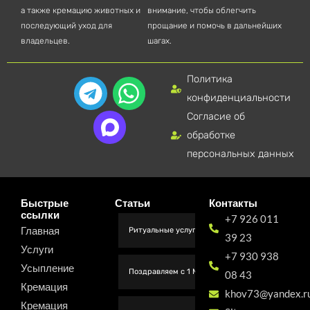
а также кремацию животных и
внимание, чтобы облегчить
последующий уход для
прощание и помочь в дальнейших
владельцев.
шагах.
Политика
T
W
конфиденциальности
e
h
Согласие об
l
a
обработке
e
t
персональных данных
g
s
r
a
Быстрые
Статьи
Контакты
ссылки
+7 926 011
a
p
Главная
Ритуальные услуги для животных в Москве
39 23
m
p
Услуги
+7 930 938
Усыпление
Поздравляем с 1 Мая от коллектива Вет Легенда
08 43
Кремация
khov73@yandex.r
Кремация