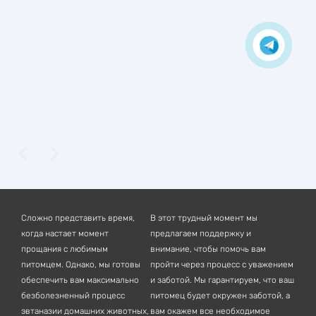
Сложно представить время,
В этот трудный момент мы
когда настает момент
предлагаем поддержку и
прощания с любимым
внимание, чтобы помочь вам
питомцем. Однако, мы готовы
пройти через процесс с уважением
обеспечить вам максимально
и заботой. Мы гарантируем, что ваш
безболезненный процесс
питомец будет окружен заботой, а
эвтаназии домашних животных,
вам окажем все необходимое