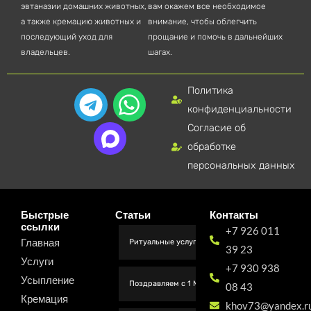
эвтаназии домашних животных,
вам окажем все необходимое
а также кремацию животных и
внимание, чтобы облегчить
последующий уход для
прощание и помочь в дальнейших
владельцев.
шагах.
Политика
T
W
конфиденциальности
e
h
Согласие об
l
a
обработке
e
t
персональных данных
g
s
r
a
Быстрые
Статьи
Контакты
ссылки
+7 926 011
a
p
Главная
Ритуальные услуги для животных в Москве
39 23
m
p
Услуги
+7 930 938
Усыпление
Поздравляем с 1 Мая от коллектива Вет Легенда
08 43
Кремация
khov73@yandex.r